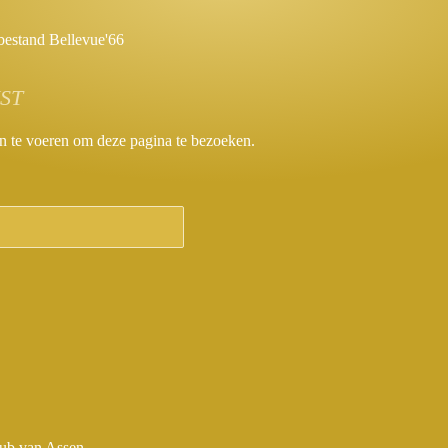
estand Bellevue'66
ST
n te voeren om deze pagina te bezoeken.
ezelligste biljartclub van Assen ©