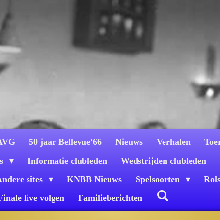
 AVG
50 jaar Bellevue'66
Nieuws
Verhalen
Toe
es
Informatie clubleden
Wedstrijden clubleden
Andere sites
KNBB Nieuws
Spelsoorten
Rols
Finale live volgen
Familieberichten