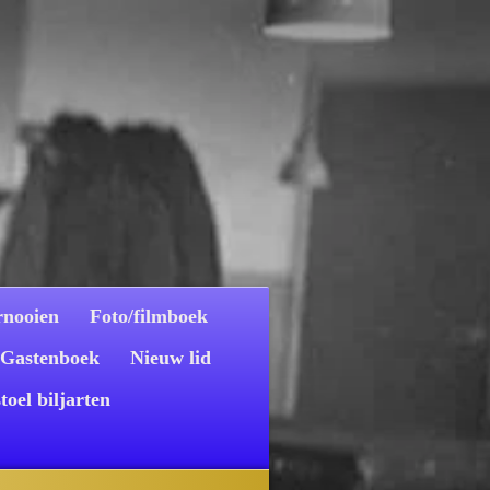
rnooien
Foto/filmboek
Gastenboek
Nieuw lid
toel biljarten