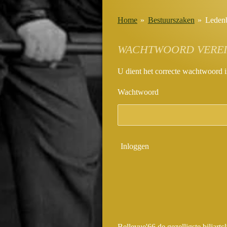
Home
»
Bestuurszaken
»
Ledenb
WACHTWOORD VEREI
U dient het correcte wachtwoord i
Wachtwoord
Inloggen
Bellevue'66 de g